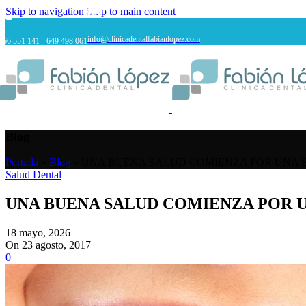
Skip to navigation
Skip to main content
info@clinicadentalfabianlopez.com
966 551 141 - 649 498 061
Blog
Portada
»
Blog
»
UNA BUENA SALUD COMIENZA POR UNA 
Salud Dental
UNA BUENA SALUD COMIENZA POR 
18 mayo, 2026
On 23 agosto, 2017
0