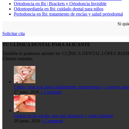
Ortodoncia en Ibi | Brackets y Ortodoncia Invisible
Odontopediatría en Ibi: cuidado dental para niños
Periodoncia en Ibi: tratamiento de encías y salud periodontal
Si qui
Solicitar cita
TU CLÍNICA DENTAL PARA ALICANTE
También te podemos atender en: CLÍNICA DENTAL LÓPEZ RODRÍGUE
Últimas entradas
Cómo curar una llaga rápidamente: tratamientos y consejos para 
27 julio, 2026
1 Comment
Llagas en las encías: por qué aparecen y cómo tratarlas
29 junio, 2026
1 Comment