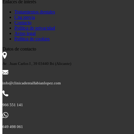
Enlaces de interés
Tratamientos dentales
Cita previa
Contacto
Política de privacidad
Aviso legal
Política de cookies
Datos de contacto
Av . Juan Carlos I , 39 03440 Ibi (Alicante)
info@clinicadentalfabianlopez.com
966 551 141
649 498 061