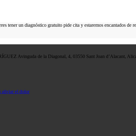
eres tener un diagnóstico gratuito pide cita y estaremos encantados de re
Z Avinguda de la Diagonal, 4, 03550 Sant Joan d’Alacant, Alic
aliviar el dolor