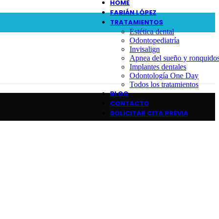
HOME
FABIÁN LÓPEZ
TRATAMIENTOS
Estética dental
Odontopediatría
Invisalign
Apnea del sueño y ronquido
Implantes dentales
Odontología One Day
Todos los tratamientos
BLOG
CONTACTO
SOLICITAR CITA PREVIA