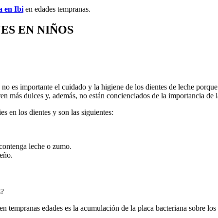
a en Ibi
en edades tempranas.
S EN NIÑOS
o es importante el cuidado y la higiene de los dientes de leche porque 
en más dulces y, además, no están concienciados de la importancia de l
es en los dientes y son las siguientes:
 contenga leche o zumo.
ueño.
s?
 en tempranas edades es la acumulación de la placa bacteriana sobre los