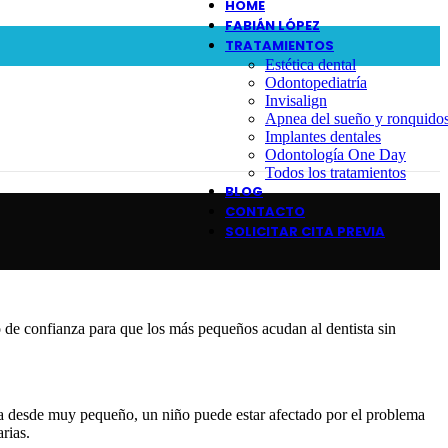
HOME
FABIÁN LÓPEZ
TRATAMIENTOS
Estética dental
Odontopediatría
Invisalign
Apnea del sueño y ronquido
Implantes dentales
Odontología One Day
Todos los tratamientos
BLOG
CONTACTO
SOLICITAR CITA PREVIA
 de confianza para que los más pequeños acudan al dentista sin
 Ya desde muy pequeño, un niño puede estar afectado por el problema
rias.