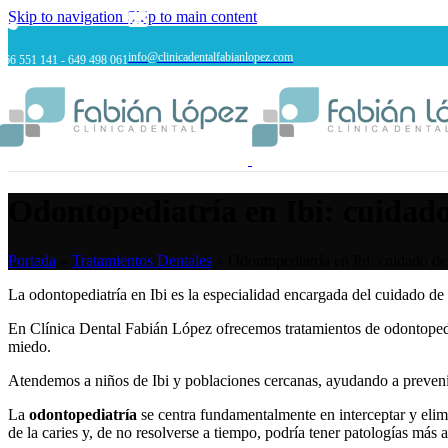
Skip to navigation
Skip to main content
info@clinicadentalfabianlopez.com
966 551 141 - 649 498 061
Odontopediatría en Ibi: cuidado
Portada
»
Tratamientos Dentales
»
Odontopediatría en Ibi: cuidado de
La odontopediatría en Ibi es la especialidad encargada del cuidado de
En Clínica Dental Fabián López ofrecemos tratamientos de odontopedia
miedo.
Atendemos a niños de Ibi y poblaciones cercanas, ayudando a preveni
La
odontopediatría
se centra fundamentalmente en interceptar y elim
de la caries y, de no resolverse a tiempo, podría tener patologías más a