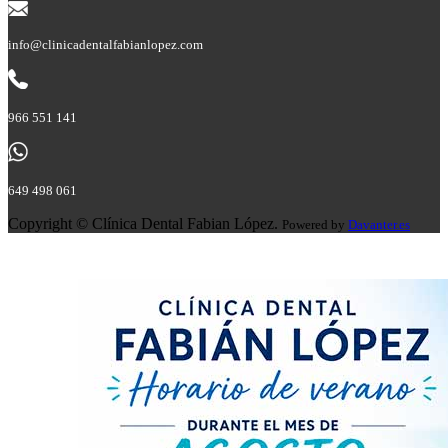
info@clinicadentalfabianlopez.com
966 551 141
649 498 061
Copyright © Clínica Dental Fabian López.
Powered by
Davanter.es