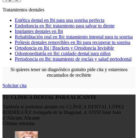
Tratamientos dentales
Estética dental en Ibi para una sonrisa perfecta
Endodoncia en Ibi: tratamiento para salvar tu diente
Implantes dentales en Ibi
Rehabilitación oral en Ibi: tratamiento integral para tu sonrisa
Prótesis dentales removibles en Ibi para recuperar tu sonrisa
Ortodoncia en Ibi | Brackets y Ortodoncia Invisible
Odontopediatría en Ibi: cuidado dental para niños
Periodoncia en Ibi: tratamiento de encías y salud periodontal
Si quieres tener un diagnóstico gratuito pide cita y estaremos
encantados de recibirte
Solicitar cita
TU CLÍNICA DENTAL PARA ALICANTE
También te podemos atender en: CLÍNICA DENTAL LÓPEZ
RODRÍGUEZ Avinguda de la Diagonal, 4, 03550 Sant Joan
d’Alacant, Alicante
Últimas entradas