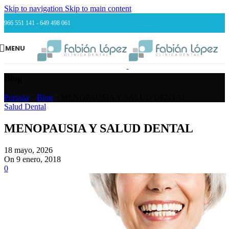
Skip to navigation
Skip to main content
966 551 141 - 649 498 061
MENU
Blog
Portada
»
Blog
»
MENOPAUSIA Y SALUD DENTAL
Salud Dental
MENOPAUSIA Y SALUD DENTAL
18 mayo, 2026
On 9 enero, 2018
0