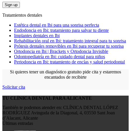
Tratamientos dentales
Estética dental en Ibi para una sonrisa perfecta
Endodoncia en Ibi: tratamiento para salvar tu diente
Implantes dentales en Ibi
Rehabilitación oral en Ibi: tratamiento integral para tu sonrisa
Prótesis dentales removibles en Ibi para recuperar tu sonrisa
Ortodoncia en Ibi | Brackets y Ortodoncia Invisible
Odontopediatría en Ibi: cuidado dental para niños
Periodoncia en Ibi: tratamiento de encías y salud periodontal
Si quieres tener un diagnóstico gratuito pide cita y estaremos
encantados de recibirte
Solicitar cita
TU CLÍNICA DENTAL PARA ALICANTE
También te podemos atender en: CLÍNICA DENTAL LÓPEZ
RODRÍGUEZ Avinguda de la Diagonal, 4, 03550 Sant Joan
d’Alacant, Alicante
Últimas entradas