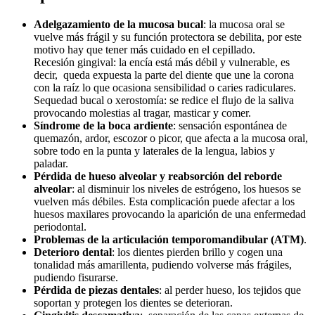
Adelgazamiento de la mucosa bucal
: la mucosa oral se
vuelve más frágil y su función protectora se debilita, por este
motivo hay que tener más cuidado en el cepillado.
Recesión gingival: la encía está más débil y vulnerable, es
decir, queda expuesta la parte del diente que une la corona
con la raíz lo que ocasiona sensibilidad o caries radiculares.
Sequedad bucal o xerostomía: se redice el flujo de la saliva
provocando molestias al tragar, masticar y comer.
Síndrome de la boca ardiente
: sensación espontánea de
quemazón, ardor, escozor o picor, que afecta a la mucosa oral,
sobre todo en la punta y laterales de la lengua, labios y
paladar.
Pérdida de hueso alveolar y reabsorción del reborde
alveolar
: al disminuir los niveles de estrógeno, los huesos se
vuelven más débiles. Esta complicación puede afectar a los
huesos maxilares provocando la aparición de una enfermedad
periodontal.
Problemas de la articulación temporomandibular (ATM)
.
Deterioro dental
: los dientes pierden brillo y cogen una
tonalidad más amarillenta, pudiendo volverse más frágiles,
pudiendo fisurarse.
Pérdida de piezas dentales
: al perder hueso, los tejidos que
soportan y protegen los dientes se deterioran.