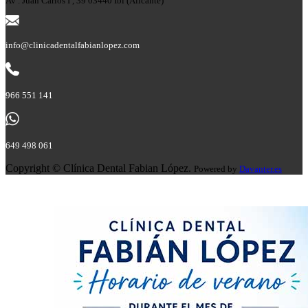
Av . Juan Carlos I , 39 03440 Ibi (Alicante)
info@clinicadentalfabianlopez.com
966 551 141
649 498 061
Copyright © Clínica Dental Fabian López.
Powered by
Davanter.es